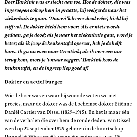
Boer Harkink was er slecht aan toe. Hoe de dokter, die was
ingeroepen ook op hem in praatte, hij weigerde naar het
ziekenhuis te gaan. ‘Dan wi’k leever dood wên’, hield hij
stijf vol. De dokter hield hem voor: ‘Als er niets wordt
gedaan, ga je dood; als je naar het ziekenhuis gaat, word je
beter; als ik je op de keukentafel opereer, heb je de helft
kans. Ik ga nu even naar Greutink; als ik over een uur
terug kom, moet je ’t maar zeggen.’ Harkink koos de
keukentafel, en de ingreep liep goed af!
Dokter en actief burger
Wie de boer was en waar hij woonde weten we niet
precies, maar de dokter was de Lochemse dokter Etiënne
Daniël Cartier van Dissel (1829–1915). En het is maar één
van de verhalen die over hem de ronde deden. Van Dissel
werd op 22 september 1829 geboren in de buurtschap
Huppel bij Winterswijk, waar zijn vader arts was. Hij