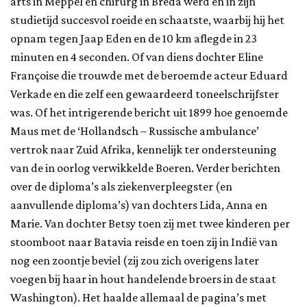
arts in Meppel en chirurg in Breda werd en in zijn
studietijd succesvol roeide en schaatste, waarbij hij het
opnam tegen Jaap Eden en de 10 km aflegde in 23
minuten en 4 seconden. Of van diens dochter Eline
Françoise die trouwde met de beroemde acteur Eduard
Verkade en die zelf een gewaardeerd toneelschrijfster
was. Of het intrigerende bericht uit 1899 hoe genoemde
Maus met de ‘Hollandsch – Russische ambulance’
vertrok naar Zuid Afrika, kennelijk ter ondersteuning
van de in oorlog verwikkelde Boeren. Verder berichten
over de diploma’s als ziekenverpleegster (en
aanvullende diploma’s) van dochters Lida, Anna en
Marie. Van dochter Betsy toen zij met twee kinderen per
stoomboot naar Batavia reisde en toen zij in Indië van
nog een zoontje beviel (zij zou zich overigens later
voegen bij haar in hout handelende broers in de staat
Washington). Het haalde allemaal de pagina’s met