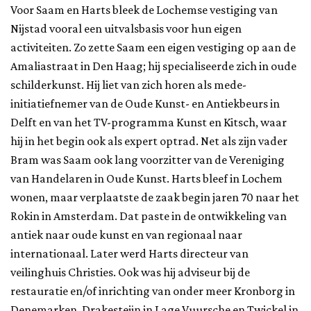
Voor Saam en Harts bleek de Lochemse vestiging van
Nijstad vooral een uitvalsbasis voor hun eigen
activiteiten. Zo zette Saam een eigen vestiging op aan de
Amaliastraat in Den Haag; hij specialiseerde zich in oude
schilderkunst. Hij liet van zich horen als mede-
initiatiefnemer van de Oude Kunst- en Antiekbeurs in
Delft en van het TV-programma Kunst en Kitsch, waar
hij in het begin ook als expert optrad. Net als zijn vader
Bram was Saam ook lang voorzitter van de Vereniging
van Handelaren in Oude Kunst. Harts bleef in Lochem
wonen, maar verplaatste de zaak begin jaren 70 naar het
Rokin in Amsterdam. Dat paste in de ontwikkeling van
antiek naar oude kunst en van regionaal naar
internationaal. Later werd Harts directeur van
veilinghuis Christies. Ook was hij adviseur bij de
restauratie en/of inrichting van onder meer Kronborg in
Denemarken, Drakesteijn in Lage Vuursche en Twickel in