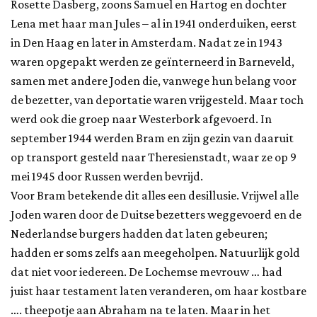
Rosette Dasberg, zoons Samuel en Hartog en dochter
Lena met haar man Jules – al in 1941 onderduiken, eerst
in Den Haag en later in Amsterdam. Nadat ze in 1943
waren opgepakt werden ze geïnterneerd in Barneveld,
samen met andere Joden die, vanwege hun belang voor
de bezetter, van deportatie waren vrijgesteld. Maar toch
werd ook die groep naar Westerbork afgevoerd. In
september 1944 werden Bram en zijn gezin van daaruit
op transport gesteld naar Theresienstadt, waar ze op 9
mei 1945 door Russen werden bevrijd.
Voor Bram betekende dit alles een desillusie. Vrijwel alle
Joden waren door de Duitse bezetters weggevoerd en de
Nederlandse burgers hadden dat laten gebeuren;
hadden er soms zelfs aan meegeholpen. Natuurlijk gold
dat niet voor iedereen. De Lochemse mevrouw … had
juist haar testament laten veranderen, om haar kostbare
…. theepotje aan Abraham na te laten. Maar in het