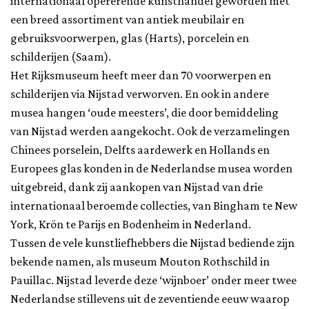
internationaal opererende kunsthandel geworden met
een breed assortiment van antiek meubilair en
gebruiksvoorwerpen, glas (Harts), porcelein en
schilderijen (Saam).
Het Rijksmuseum heeft meer dan 70 voorwerpen en
schilderijen via Nijstad verworven. En ook in andere
musea hangen ‘oude meesters’, die door bemiddeling
van Nijstad werden aangekocht. Ook de verzamelingen
Chinees porselein, Delfts aardewerk en Hollands en
Europees glas konden in de Nederlandse musea worden
uitgebreid, dank zij aankopen van Nijstad van drie
internationaal beroemde collecties, van Bingham te New
York, Krön te Parijs en Bodenheim in Nederland.
Tussen de vele kunstliefhebbers die Nijstad bediende zijn
bekende namen, als museum Mouton Rothschild in
Pauillac. Nijstad leverde deze ‘wijnboer’ onder meer twee
Nederlandse stillevens uit de zeventiende eeuw waarop