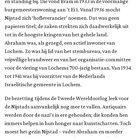
en standing bij. Die vond Bram in 1933 in de voormalige
burgemeesterswoning aan ’t Ei 1. Vanaf 1936 mocht
Nijstad zich ‘hofleverancier’ noemen. Dat was geen
papieren titel; de zaken strekten zich daadwerkelijk uit
tot in de hoogste kringen van het gehele land.
Abraham was, als gezegd, een actief inwoner van
Lochem. Zo was hij lid van het stembureau, van de
vrijwillige brandweer en van het organisatie-committee
voor de viering van Lochems 700-jarig bestaan. Van 1934
tot 1941 was hij voorzitter van de Nederlands
Israelitische gemeente in Lochem.
De bezetting tijdens de Tweede Wereldoorlog leek voor
de Nijstads aanvankelijk nog mee te vallen. Antiquairs
werden door de nazi’s in ere gehouden; die konden hen
immers helpen in hun honger naar kunstschatten. Toch
moest het gezin Nijstad – vader Abraham en moeder