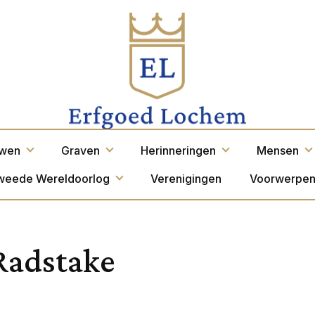
wen
Graven
Herinneringen
Mensen
weede Wereldoorlog
Verenigingen
Voorwerpe
Radstake