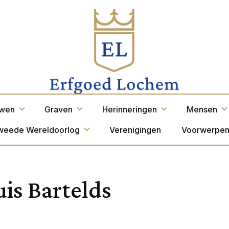
wen
Graven
Herinneringen
Mensen
weede Wereldoorlog
Verenigingen
Voorwerpe
is Bartelds