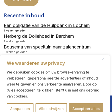
Recente inhoud
Een obligatie van de Hulpbank in Lochem
1 weken geleden
Herberg de Dollehoed in Barchem
2 weken geleden
Bousema van speeltuin naar zalencentrum
3 weken geleden
Hotel Industrie
We waarderen uw privacy
3 weken geleden
Een drama op de Harfsensesteeg
We gebruiken cookies om uw browse-ervaring te
2 maanden geleden
verbeteren, gepersonaliseerde advertenties of inhoud
De Drie Kieften
weer te geven en ons verkeer te analyseren. Door op
2 maanden geleden
‘Alles accepteren’ te klikken, stemt u in met ons gebruik
van cookies.
© 2026,
Erfgoed lochem
Aanpassen
Alles afwijzen
Accepteer alles
sitework