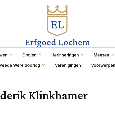
wen
Graven
Herinneringen
Mensen
weede Wereldoorlog
Verenigingen
Voorwerpe
ederik Klinkhamer